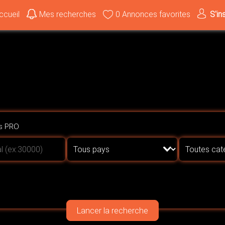
ccueil
Mes recherches
0
Annonces favorites
S'in
es PRO